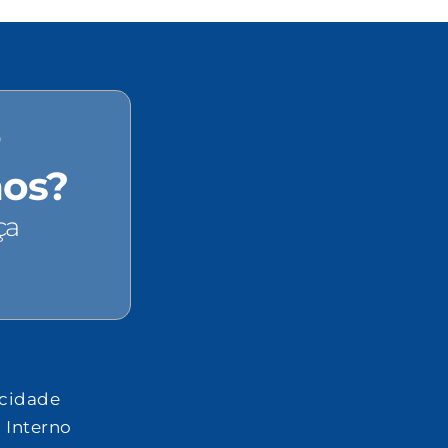
e
hos?
ça
acidade
 Interno