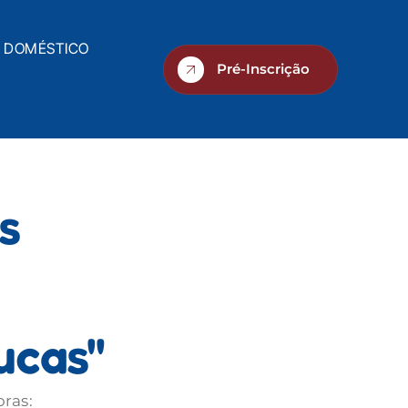
O DOMÉSTICO
Pré-Inscrição
s
ucas"
ras: