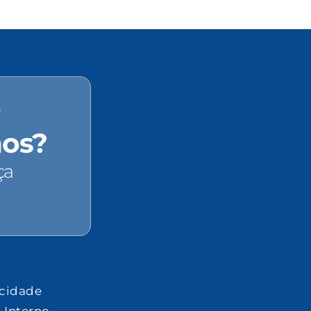
e
hos?
ça
acidade
 Interno